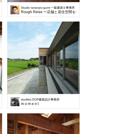
Studio tanpopo-gumi 一級建築士事務所
Rough Relax ー店舗と居住空間を半階ずらし庭に開くー
studiloLOOP建築設計事務所
m o m e n t