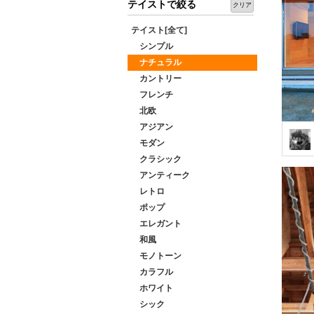
テイストで絞る
クリア
テイスト[全て]
シンプル
ナチュラル
カントリー
フレンチ
北欧
アジアン
モダン
クラシック
アンティーク
レトロ
ポップ
エレガント
和風
モノトーン
カラフル
ホワイト
シック