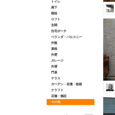
トイレ
廊下
階段
ロフト
玄関
住宅ポーチ
ベランダ・バルコニー
外観
屋根
外壁
ガレージ
外塀
門扉
テラス
ガーデン・花壇・植栽
クラフト
店舗・施設
その他