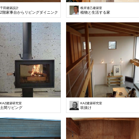
千田建築設計
根岸達己建築室
2階家事台からリビングダイニングを見下ろす
植物と生活する家
KAZ建築研究室
KAZ建築研究室
土間リビング
吹抜け