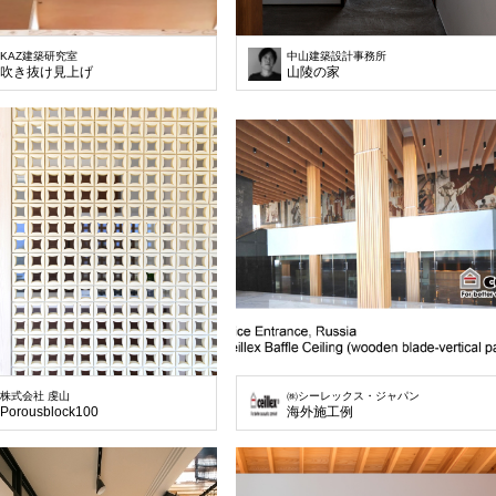
KAZ建築研究室
中山建築設計事務所
吹き抜け見上げ
山陵の家
株式会社 虔山
㈱シーレックス・ジャパン
Porousblock100
海外施工例