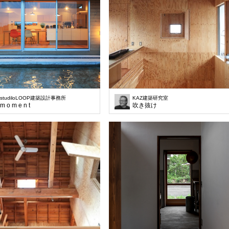
studiloLOOP建築設計事務所
KAZ建築研究室
m o m e n t
吹き抜け