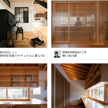
株式会社じょぶ
柳瀬真澄建築設計工房
郊外住宅地でナチュラルに暮らす家
鞘ヶ谷の家