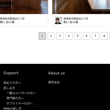
柳瀬真澄建築設計工房
柳瀬真澄建築設計工房
鞘ヶ谷の家
鞘ヶ谷の家
1
2
3
4
5
6
7
8
運営会社
初めての方へ
楽しみ方
一般のユーザーの方へ
専門家の方へ
サプライヤーの方へ
Noteの使い方