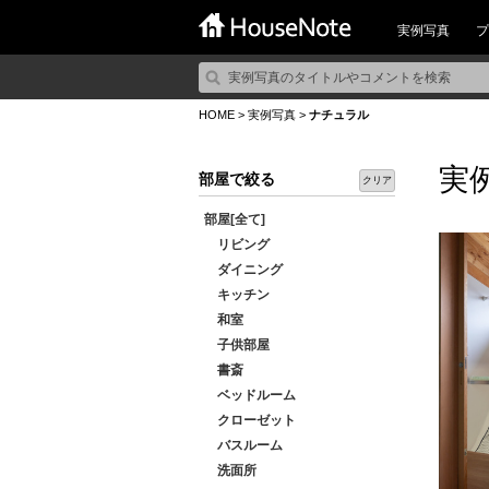
実例写真
プ
HOME
>
実例写真
>
ナチュラル
実
部屋で絞る
クリア
部屋[全て]
リビング
ダイニング
キッチン
和室
子供部屋
書斎
ベッドルーム
クローゼット
バスルーム
洗面所