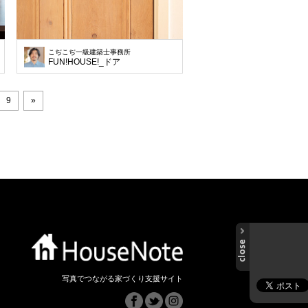
こぢこぢ一級建築士事務所
FUN!HOUSE!_ドア
9
»
写真でつながる家づくり支援サイト