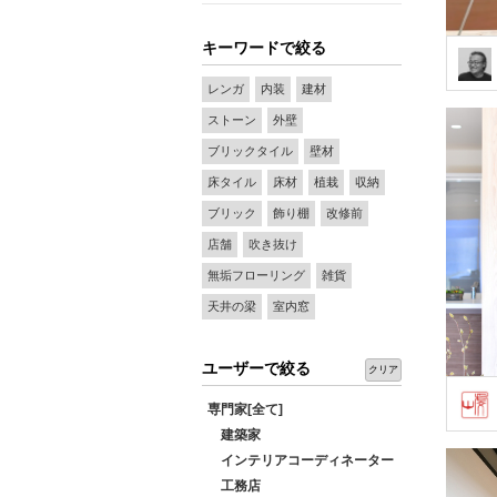
キーワードで絞る
レンガ
内装
建材
ストーン
外壁
ブリックタイル
壁材
床タイル
床材
植栽
収納
ブリック
飾り棚
改修前
店舗
吹き抜け
無垢フローリング
雑貨
天井の梁
室内窓
ユーザーで絞る
クリア
専門家[全て]
建築家
インテリアコーディネーター
工務店