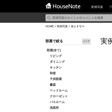
実例写真
プ
HOME
>
実例写真
>
カントリー
実
部屋で絞る
クリア
部屋[全て]
リビング
ダイニング
キッチン
和室
子供部屋
書斎
ベッドルーム
クローゼット
バスルーム
洗面所