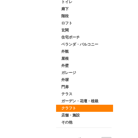
トイレ
廊下
階段
ロフト
玄関
住宅ポーチ
ベランダ・バルコニー
外観
屋根
外壁
ガレージ
外塀
門扉
テラス
ガーデン・花壇・植栽
クラフト
店舗・施設
その他