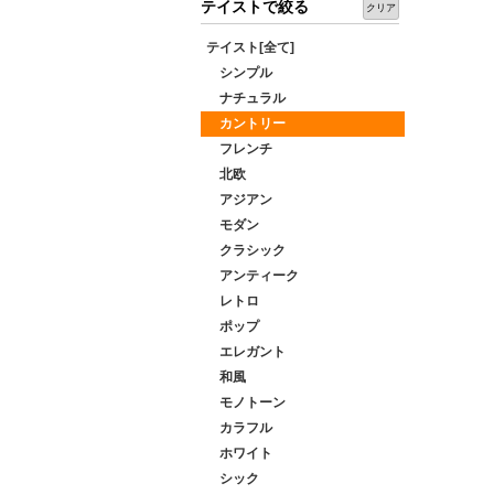
テイストで絞る
クリア
テイスト[全て]
シンプル
ナチュラル
カントリー
フレンチ
北欧
アジアン
モダン
クラシック
アンティーク
レトロ
ポップ
エレガント
和風
モノトーン
カラフル
ホワイト
シック