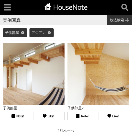
実例写真
絞込検索
子供部屋
アジアン
子供部屋
子供部屋2
1/1ページ