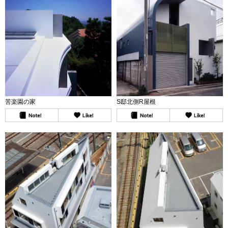
苦楽園の家
S邸北側R屋根