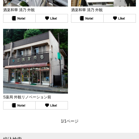
酒楽和華 清乃 外観
酒楽和華 清乃 外観
S薬局 外観リノベーション前
1/1ページ