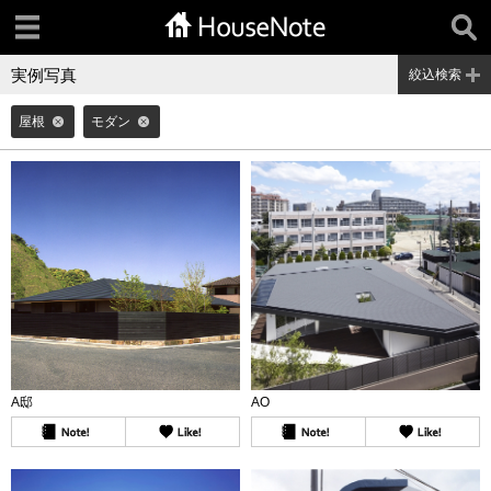
実例写真
絞込検索
屋根
モダン
A邸
AO