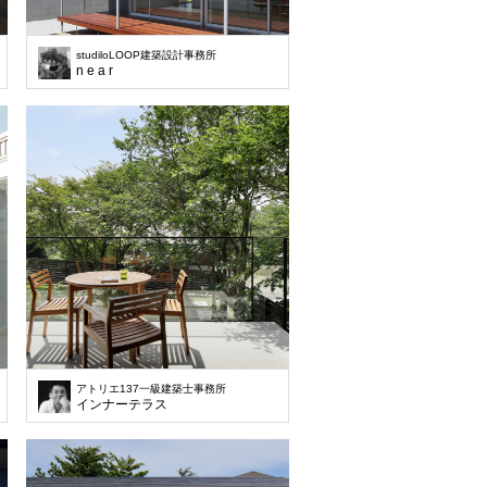
studiloLOOP建築設計事務所
n e a r
アトリエ137一級建築士事務所
高い家
インナーテラス