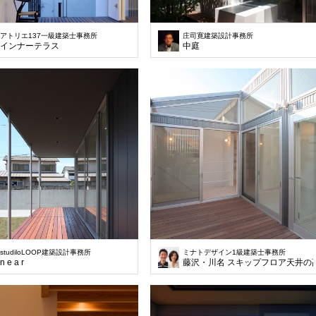
アトリエ137一級建築士事務所
庄司寛建築設計事務所
インナーテラス
中庭
studiloLOOP建築設計事務所
ミナトデザイン1級建築士事務所
n e a r
藤沢・川名 スキップフロア天井の