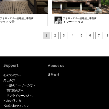
アトリエ137一級建築士事務所
アトリエ137一級建築士事務所
テラス夕景
インナーテラス
1
2
3
4
5
6
7
8
運営会社
初めての方へ
楽しみ方
一般のユーザーの方へ
専門家の方へ
サプライヤーの方へ
Noteの使い方
投稿記事のつくり方