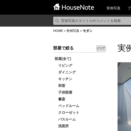
実例写真
プ
HOME
>
実例写真
>
モダン
実
部屋で絞る
クリア
部屋[全て]
リビング
ダイニング
キッチン
和室
子供部屋
書斎
ベッドルーム
クローゼット
バスルーム
洗面所