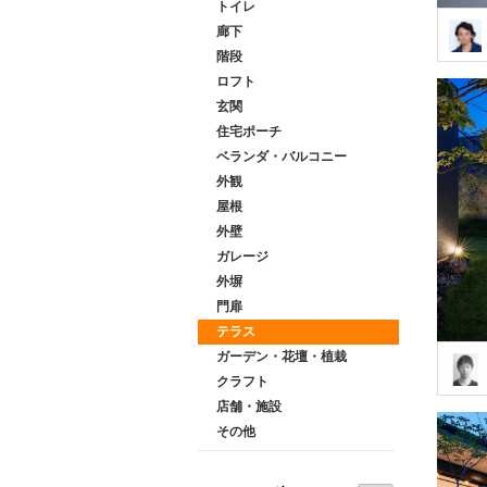
トイレ
廊下
階段
ロフト
玄関
住宅ポーチ
ベランダ・バルコニー
外観
屋根
外壁
ガレージ
外塀
門扉
テラス
ガーデン・花壇・植栽
クラフト
店舗・施設
その他