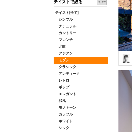
テイストで絞る
クリア
テイスト[全て]
シンプル
ナチュラル
カントリー
フレンチ
北欧
アジアン
モダン
クラシック
アンティーク
レトロ
ポップ
エレガント
和風
モノトーン
カラフル
ホワイト
シック