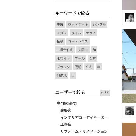
キーワードで絞る
中庭
ウッドデッキ
シンプル
モダン
タイル
テラス
植栽
コートハウス
二世帯住宅
大開口
和
ホワイト
プール
石材
ブラック
照明
住宅
崖
傾斜地
山
ユーザーで絞る
クリア
専門家[全て]
建築家
インテリアコーディネーター
工務店
リフォーム・リノベーション