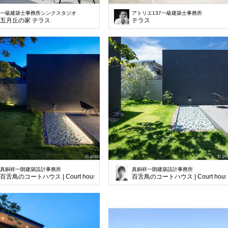
一級建築士事務所シンクスタジオ
アトリエ137一級建築士事務所
五月丘の家 テラス
テラス
真銅祥一朗建築設計事務所
真銅祥一朗建築設計事務所
百舌鳥のコートハウス | Court house in Mozu
百舌鳥のコートハウス | Court house 