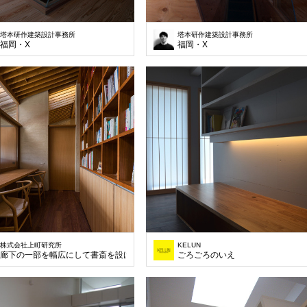
塔本研作建築設計事務所
塔本研作建築設計事務所
福岡・X
福岡・X
株式会社上町研究所
KELUN
廊下の一部を幅広にして書斎を設けました
ごろごろのいえ