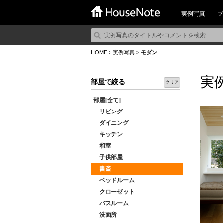
実例写真
プ
HOME
>
実例写真
>
モダン
実
部屋で絞る
クリア
部屋[全て]
リビング
ダイニング
キッチン
和室
子供部屋
書斎
ベッドルーム
クローゼット
バスルーム
洗面所