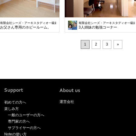
有限会社シーズ・アーキスタディオ一級建築士事務所
有限会社シーズ・アーキスタディオ一級
お父さん専用のホビールーム。
3人姉妹の勉強コーナー
1
2
3
»
運営会社
初めての方へ
楽しみ方
一般のユーザーの方へ
専門家の方へ
サプライヤーの方へ
Noteの使い方