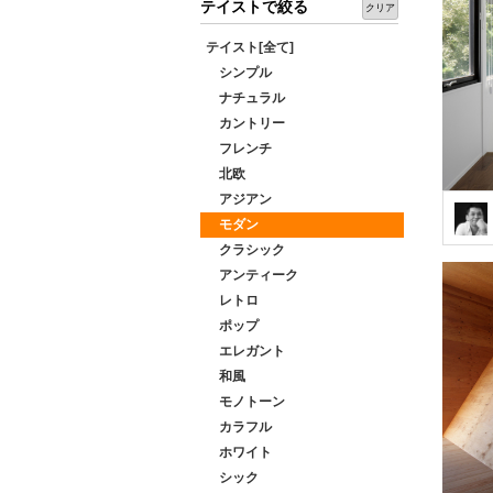
テイストで絞る
クリア
テイスト[全て]
シンプル
ナチュラル
カントリー
フレンチ
北欧
アジアン
モダン
クラシック
アンティーク
レトロ
ポップ
エレガント
和風
モノトーン
カラフル
ホワイト
シック