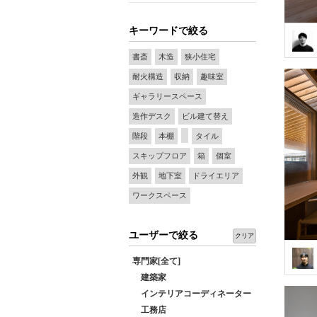
キーワードで絞る
書斎
木造
狭小住宅
耐火構造
収納
趣味室
ギャラリースペース
造作デスク
ビル建て替え
階段
本棚
タイル
スキップフロア
箱
個室
外観
地下室
ドライエリア
ワークスペース
ユーザーで絞る
クリア
専門家[全て]
建築家
インテリアコーディネーター
工務店