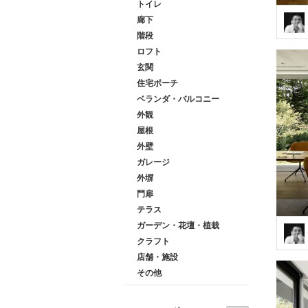
トイレ
廊下
階段
ロフト
玄関
住宅ポーチ
ベランダ・バルコニー
外観
屋根
外壁
ガレージ
外塀
門扉
テラス
ガーデン・花壇・植栽
クラフト
店舗・施設
その他