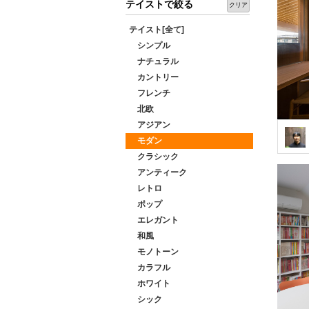
テイストで絞る
クリア
テイスト[全て]
シンプル
ナチュラル
カントリー
フレンチ
北欧
アジアン
モダン
クラシック
アンティーク
レトロ
ポップ
エレガント
和風
モノトーン
カラフル
ホワイト
シック