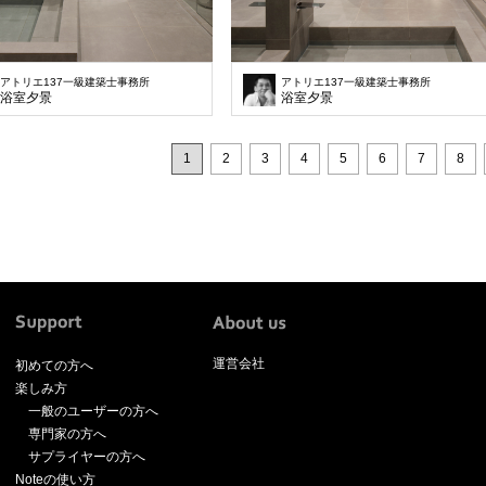
アトリエ137一級建築士事務所
アトリエ137一級建築士事務所
浴室夕景
浴室夕景
1
2
3
4
5
6
7
8
運営会社
初めての方へ
楽しみ方
一般のユーザーの方へ
専門家の方へ
サプライヤーの方へ
Noteの使い方