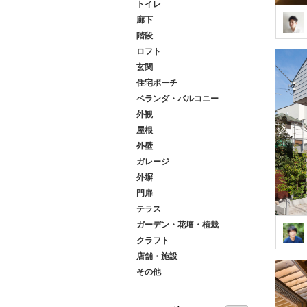
トイレ
廊下
階段
ロフト
玄関
住宅ポーチ
ベランダ・バルコニー
外観
屋根
外壁
ガレージ
外塀
門扉
テラス
ガーデン・花壇・植栽
クラフト
店舗・施設
その他