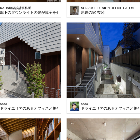
KATIS建築設計事務所
SUPPOSE DESIGN OFFICE Co.,Ltd.
廊下のダウンライトの光が障子を介して柔らかく和室に漏れる。
尾道の家 玄関
acaa
acaa
ドライエリアのあるオフィスと集合住宅
ドライエリアのあるオフィスと集