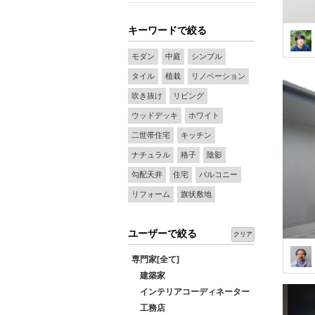
キーワードで絞る
モダン
中庭
シンプル
タイル
植栽
リノベーション
吹き抜け
リビング
ウッドデッキ
ホワイト
二世帯住宅
キッチン
ナチュラル
格子
陰影
勾配天井
住宅
バルコニー
リフォーム
旗状敷地
ユーザーで絞る
クリア
専門家[全て]
建築家
インテリアコーディネーター
工務店