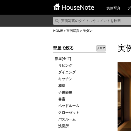
実例写真
プ
HOME
>
実例写真
>
モダン
実
部屋で絞る
クリア
部屋[全て]
リビング
ダイニング
キッチン
和室
子供部屋
書斎
ベッドルーム
クローゼット
バスルーム
洗面所