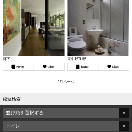
廊下
東中野TH邸
1/1ページ
絞込検索