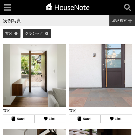
実例写真
絞込検索
玄関
クラシック
玄関
玄関