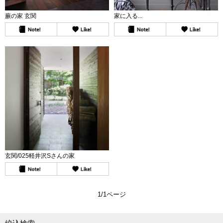
蕨の家 玄関
家に入る...
玄関/025軽井沢Sさんの家
1/1ページ