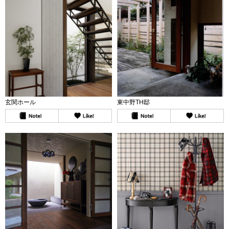
玄関ホール
東中野TH邸