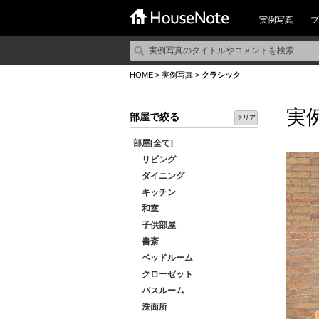
実例写真
プ
HOME
>
実例写真
>
クラシック
実
部屋で絞る
クリア
部屋[全て]
リビング
ダイニング
キッチン
和室
子供部屋
書斎
ベッドルーム
クローゼット
バスルーム
洗面所