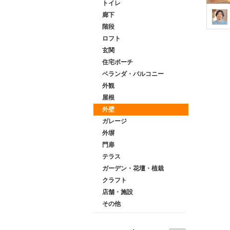
トイレ
廊下
階段
ロフト
玄関
住宅ポーチ
ベランダ・バルコニー
外観
屋根
外壁
ガレージ
外塀
門扉
テラス
ガーデン・花壇・植栽
クラフト
店舗・施設
その他