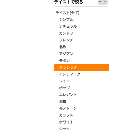
テイストで絞る
クリア
テイスト[全て]
シンプル
ナチュラル
カントリー
フレンチ
北欧
アジアン
モダン
クラシック
アンティーク
レトロ
ポップ
エレガント
和風
モノトーン
カラフル
ホワイト
シック