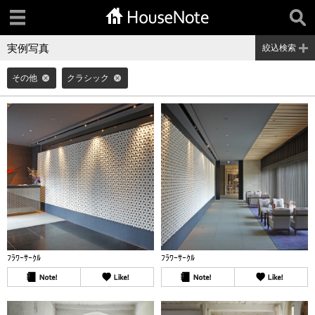
実例写真
絞込検索
その他
クラシック
ﾌﾗﾜｰｻｰｸﾙ
ﾌﾗﾜｰｻｰｸﾙ