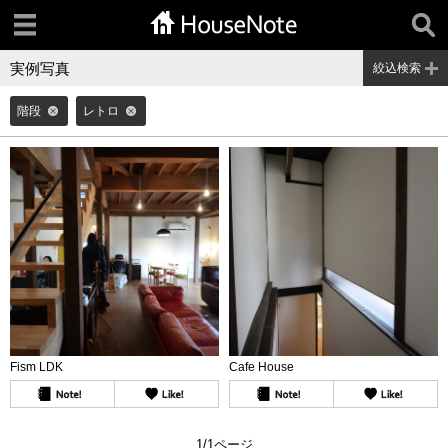
実例写真
絞込検索
階段
レトロ
Fism LDK
Cafe House
1/1ページ