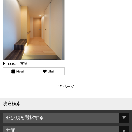
H-house 玄関
1/1ページ
絞込検索