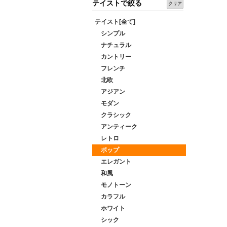
テイストで絞る
クリア
テイスト[全て]
シンプル
ナチュラル
カントリー
フレンチ
北欧
アジアン
モダン
クラシック
アンティーク
レトロ
ポップ
エレガント
和風
モノトーン
カラフル
ホワイト
シック