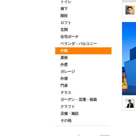
トイレ
廊下
階段
ロフト
玄関
住宅ポーチ
ベランダ・バルコニー
外観
屋根
外壁
ガレージ
外塀
門扉
テラス
ガーデン・花壇・植栽
クラフト
店舗・施設
その他