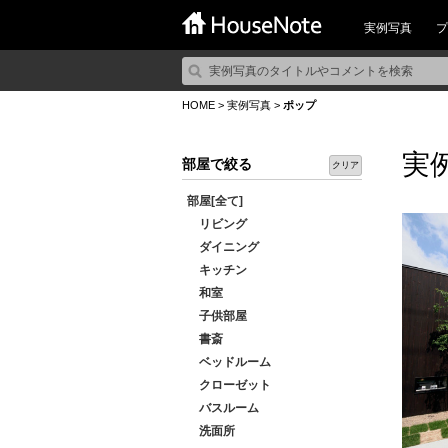
実例写真
プ
HOME
>
実例写真
>
ポップ
実
部屋で絞る
クリア
部屋[全て]
リビング
ダイニング
キッチン
和室
子供部屋
書斎
ベッドルーム
クローゼット
バスルーム
洗面所