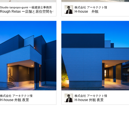
Studio tanpopo-gumi 一級建築士事務所
株式会社 アーキテクト憧
Rough Relax ー店舗と居住空間を半階ずらし庭に開くー
H-house 外観
株式会社 アーキテクト憧
株式会社 アーキテクト憧
H-house 外観 夜景
H-house 外観 夜景