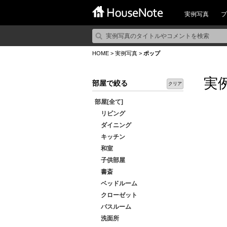
実例写真
プ
HOME
>
実例写真
>
ポップ
実
部屋で絞る
クリア
部屋[全て]
リビング
ダイニング
キッチン
和室
子供部屋
書斎
ベッドルーム
クローゼット
バスルーム
洗面所