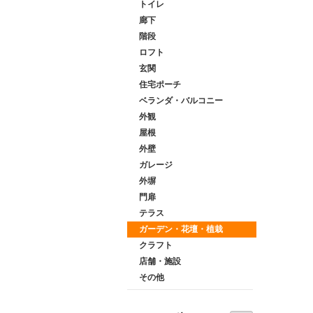
トイレ
廊下
階段
ロフト
玄関
住宅ポーチ
ベランダ・バルコニー
外観
屋根
外壁
ガレージ
外塀
門扉
テラス
ガーデン・花壇・植栽
クラフト
店舗・施設
その他