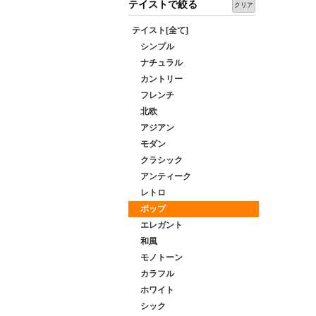
テイストで絞る
クリア
テイスト[全て]
シンプル
ナチュラル
カントリー
フレンチ
北欧
アジアン
モダン
クラシック
アンティーク
レトロ
ポップ
エレガント
和風
モノトーン
カラフル
ホワイト
シック