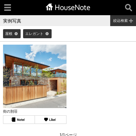
実例写真
絞込検索
屋根
エレガント
街の別荘
1/1ページ