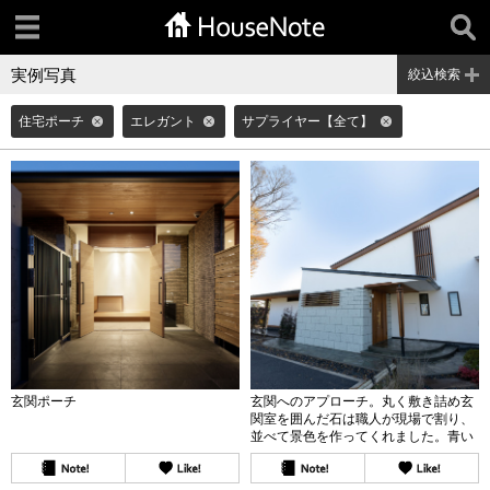
実例写真
絞込検索
住宅ポーチ
エレガント
サプライヤー【全て】
玄関ポーチ
玄関へのアプローチ。丸く敷き詰め玄
関室を囲んだ石は職人が現場で割り、
並べて景色を作ってくれました。青い
石が海のように有機的な建築表現の一
部となっています。また玄関室の外壁
の石割りも高さ方向に二種類のものを