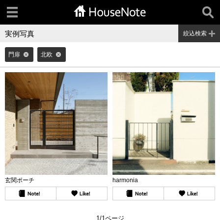
実例写真
絞込検索
門扉
北欧
玄関ポーチ
harmonia
1/1ページ