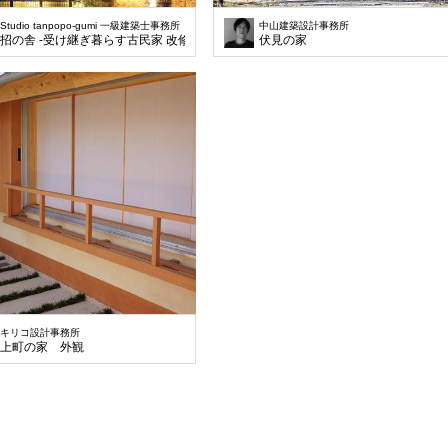
Studio tanpopo-gumi 一級建築士事務所
中山建築設計事務所
招の舎 -受け継ぎ暮らす古民家 改修-
伏見の家
キリコ設計事務所
上町の家 外観