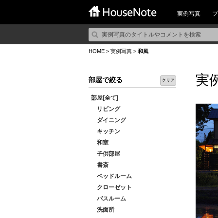
実例写真
プ
HOME
>
実例写真
>
和風
実
部屋で絞る
クリア
部屋[全て]
リビング
ダイニング
キッチン
和室
子供部屋
書斎
ベッドルーム
クローゼット
バスルーム
洗面所