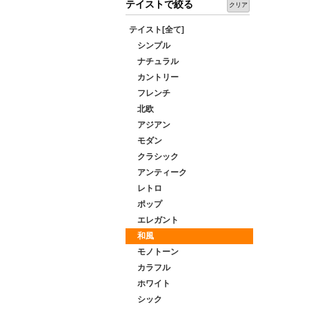
テイストで絞る
クリア
テイスト[全て]
シンプル
ナチュラル
カントリー
フレンチ
北欧
アジアン
モダン
クラシック
アンティーク
レトロ
ポップ
エレガント
和風
モノトーン
カラフル
ホワイト
シック