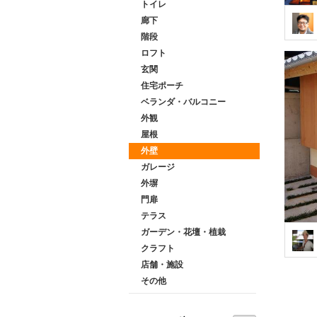
トイレ
廊下
階段
ロフト
玄関
住宅ポーチ
ベランダ・バルコニー
外観
屋根
外壁
ガレージ
外塀
門扉
テラス
ガーデン・花壇・植栽
クラフト
店舗・施設
その他