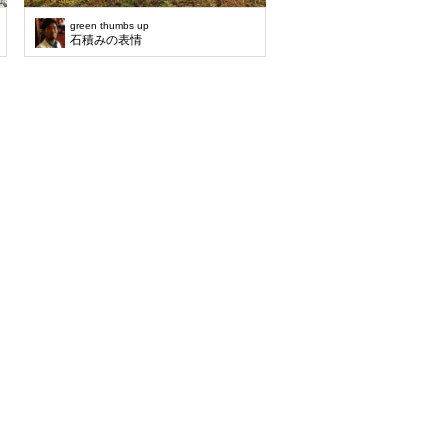
green thumbs up
石積みの表情