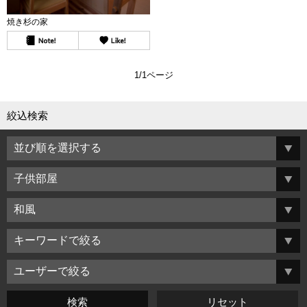
焼き杉の家
1/1ページ
絞込検索