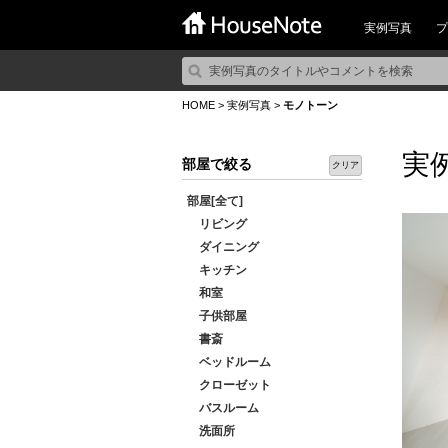
実例写真
プ
HOME
>
実例写真
>
モノトーン
実
部屋で絞る
クリア
部屋[全て]
リビング
ダイニング
キッチン
和室
子供部屋
書斎
ベッドルーム
クローゼット
バスルーム
洗面所