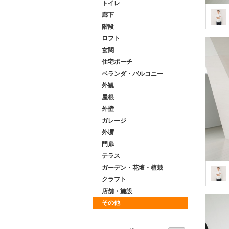
トイレ
廊下
階段
ロフト
玄関
住宅ポーチ
ベランダ・バルコニー
外観
屋根
外壁
ガレージ
外塀
門扉
テラス
ガーデン・花壇・植栽
クラフト
店舗・施設
その他