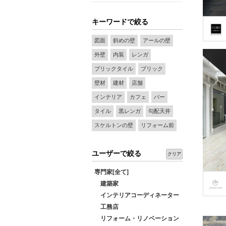
キーワードで絞る
図面
斜めの壁
アールの壁
外壁
内装
レンガ
ブリックタイル
ブリック
壁材
建材
店舗
インテリア
カフェ
バー
タイル
黒レンガ
勾配天井
スケルトンの壁
リフォーム前
ユーザーで絞る
クリア
専門家[全て]
建築家
インテリアコーディネーター
工務店
リフォーム・リノベーション