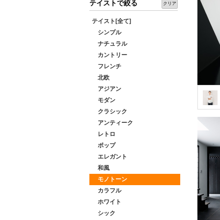
テイストで絞る
クリア
テイスト[全て]
シンプル
ナチュラル
カントリー
フレンチ
北欧
アジアン
モダン
クラシック
アンティーク
レトロ
ポップ
エレガント
和風
モノトーン
カラフル
ホワイト
シック