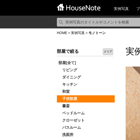
実例写真
プ
HOME
>
実例写真
>
モノトーン
実
部屋で絞る
クリア
部屋[全て]
リビング
ダイニング
キッチン
和室
子供部屋
書斎
ベッドルーム
クローゼット
バスルーム
洗面所