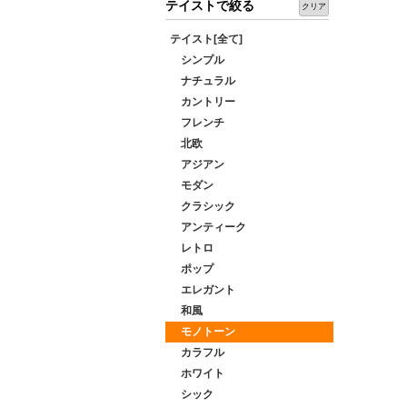
テイストで絞る
クリア
テイスト[全て]
シンプル
ナチュラル
カントリー
フレンチ
北欧
アジアン
モダン
クラシック
アンティーク
レトロ
ポップ
エレガント
和風
モノトーン
カラフル
ホワイト
シック