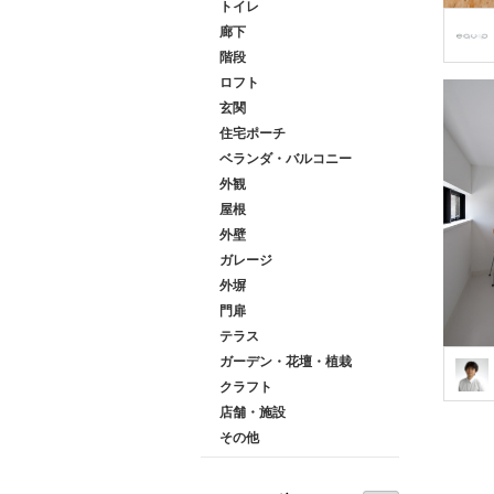
トイレ
廊下
階段
ロフト
玄関
住宅ポーチ
ベランダ・バルコニー
外観
屋根
外壁
ガレージ
外塀
門扉
テラス
ガーデン・花壇・植栽
クラフト
店舗・施設
その他