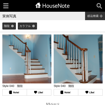
実例写真
絞込検索
階段
カラフル
Style 040 階段
Style 040 階段
1/1ページ