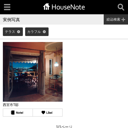
実例写真
絞込検索
テラス
カラフル
西宮市T邸
1/1ページ