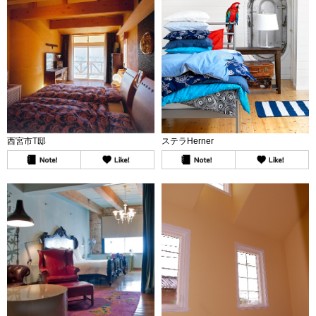
西宮市T邸
ステラHerner