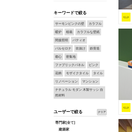
キーワードで絞る
サーモンピンクの壁
カラフル
暖炉
植栽
カラフルな壁紙
間接照明
パティオ
バルセロナ
吹抜け
鉄骨造
都心
密集地
ファブリックパネル
ピンク
花柄
モザイクタイル
タイル
リノベーション
マンション
ナチュラル モダン 木製サッシ 自
然材料
ユーザーで絞る
クリア
専門家[全て]
建築家