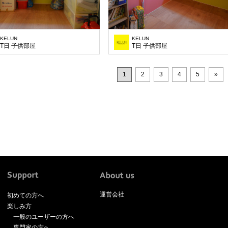
KELUN
KELUN
T日 子供部屋
T日 子供部屋
1
2
3
4
5
»
運営会社
初めての方へ
楽しみ方
一般のユーザーの方へ
専門家の方へ