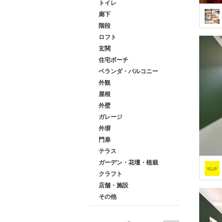
トイレ
廊下
階段
ロフト
玄関
住宅ポーチ
ベランダ・バルコニー
外観
屋根
外壁
ガレージ
外塀
門扉
テラス
ガーデン・花壇・植栽
クラフト
店舗・施設
その他