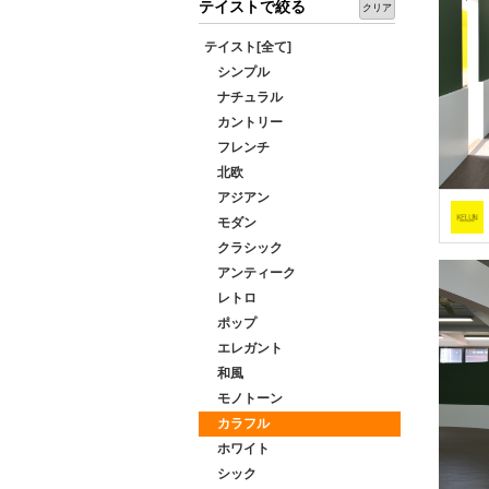
テイストで絞る
クリア
テイスト[全て]
シンプル
ナチュラル
カントリー
フレンチ
北欧
アジアン
モダン
クラシック
アンティーク
レトロ
ポップ
エレガント
和風
モノトーン
カラフル
ホワイト
シック