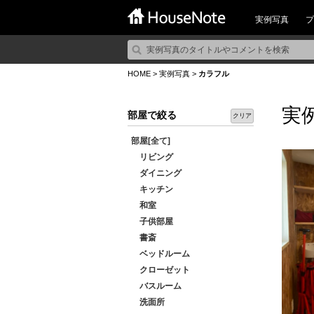
実例写真
プ
HOME
>
実例写真
>
カラフル
実
部屋で絞る
クリア
部屋[全て]
リビング
ダイニング
キッチン
和室
子供部屋
書斎
ベッドルーム
クローゼット
バスルーム
洗面所