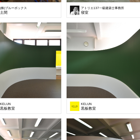
(株)ブルーボックス
アトリエ137一級建築士事務所
土間
寝室
KELUN
KELUN
黒板教室
黒板教室