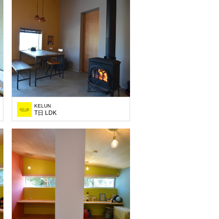
KELUN
T日 LDK