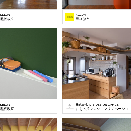
KELUN
KELUN
黒板教室
黒板教室
KELUN
株式会社ALTS DESIGN OFFICE
黒板教室
におの浜マンションリノベーショ