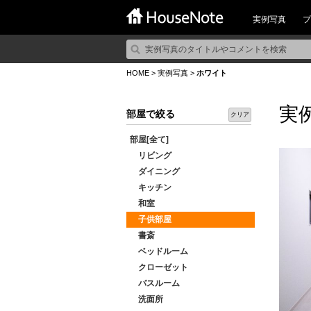
実例写真
プ
HOME
>
実例写真
>
ホワイト
実
部屋で絞る
クリア
部屋[全て]
リビング
ダイニング
キッチン
和室
子供部屋
書斎
ベッドルーム
クローゼット
バスルーム
洗面所