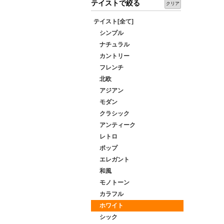
テイストで絞る
クリア
テイスト[全て]
シンプル
ナチュラル
カントリー
フレンチ
北欧
アジアン
モダン
クラシック
アンティーク
レトロ
ポップ
エレガント
和風
モノトーン
カラフル
ホワイト
シック