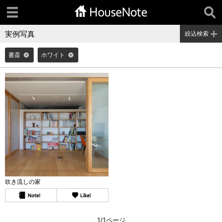
実例写真
絞込検索
書斎
ホワイト
吹き流しの家
1/1ページ