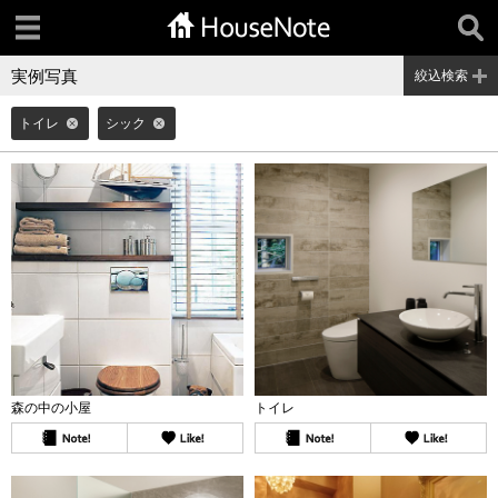
実例写真
絞込検索
トイレ
シック
森の中の小屋
トイレ