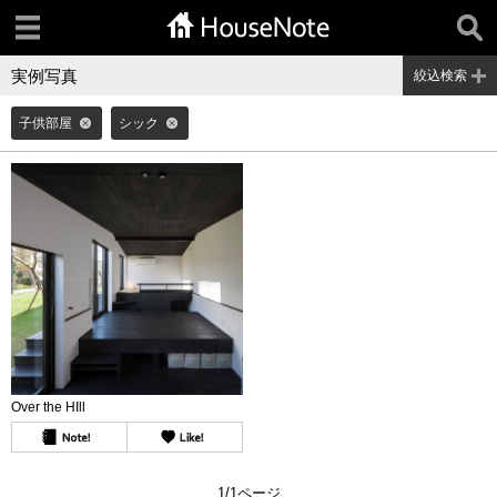
実例写真
絞込検索
子供部屋
シック
Over the HIll
1/1ページ