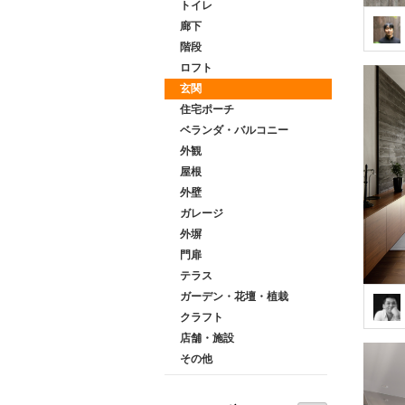
トイレ
廊下
階段
ロフト
玄関
住宅ポーチ
ベランダ・バルコニー
外観
屋根
外壁
ガレージ
外塀
門扉
テラス
ガーデン・花壇・植栽
クラフト
店舗・施設
その他