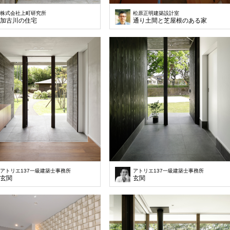
株式会社上町研究所
松原正明建築設計室
加古川の住宅
通り土間と芝屋根のある家
アトリエ137一級建築士事務所
アトリエ137一級建築士事務所
玄関
玄関