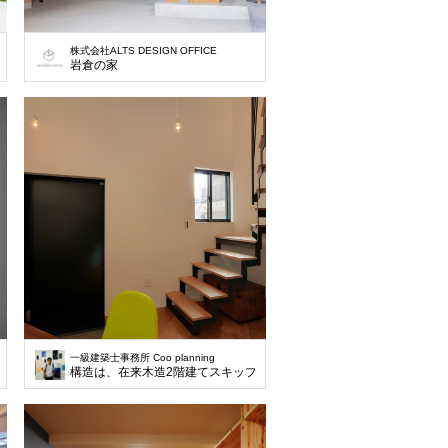
株式会社ALTS DESIGN OFFICE
岩倉の家
一級建築士事務所 Coo planning
メートルと広めです。歩道には、緩やかな勾配がついていて、敷地の端から端までは
、そのほとんどが傾斜地で占められています。深基礎を利用しながら平屋建ての住宅
構造は、在来木造2階建てスキップフロア。インナーガレージを含めた延