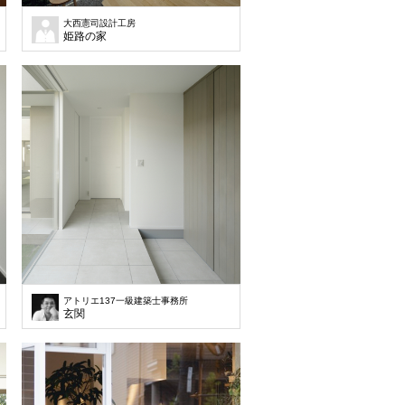
大西憲司設計工房
姫路の家
アトリエ137一級建築士事務所
玄関