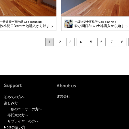
一級建築士事務所 Coo planning
一級建築士事務所 Coo planning
狭小間口3mの土地購入から始まった計画です。兼ねることで無駄なスペースをな
狭小間口3mの土地購入から始ま
1
2
3
4
5
6
7
8
運営会社
初めての方へ
楽しみ方
一般のユーザーの方へ
専門家の方へ
サプライヤーの方へ
Noteの使い方