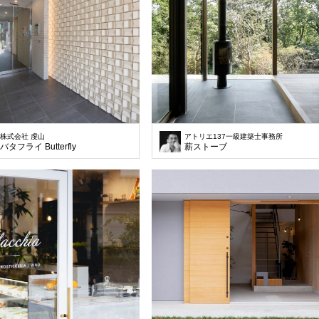
株式会社 虔山
アトリエ137一級建築士事務所
バタフライ Butterfly
薪ストーブ