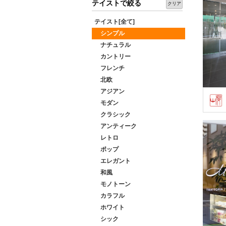
テイストで絞る
クリア
テイスト[全て]
シンプル
ナチュラル
カントリー
フレンチ
北欧
アジアン
モダン
クラシック
アンティーク
レトロ
ポップ
エレガント
和風
モノトーン
カラフル
ホワイト
シック