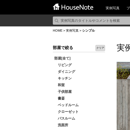
実例写真
プ
HOME
>
実例写真
>
シンプル
実
部屋で絞る
クリア
部屋[全て]
リビング
ダイニング
キッチン
和室
子供部屋
書斎
ベッドルーム
クローゼット
バスルーム
洗面所