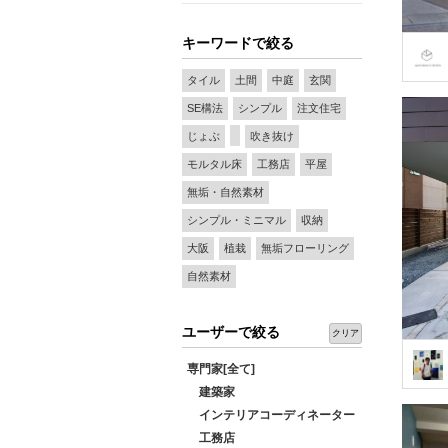
キーワードで絞る
タイル
土間
中庭
玄関
SE構法
シンプル
注文住宅
じょぶ
吹き抜け
モルタル床
工務店
平屋
無垢・自然素材
シンプル・ミニマル
収納
大阪
植栽
無垢フローリング
自然素材
ユーザーで絞る
クリア
専門家[全て]
建築家
インテリアコーディネーター
工務店