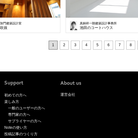
加門建築設計室
真銅祥一朗建築設計事務所
吹抜
池田のコートハウス
1
2
3
4
5
6
7
8
運営会社
初めての方へ
楽しみ方
一般のユーザーの方へ
専門家の方へ
サプライヤーの方へ
Noteの使い方
投稿記事のつくり方