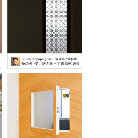
Studio tanpopo-gumi 一級建築士事務所
-
招の舎 -受け継ぎ暮らす古民家 改修-