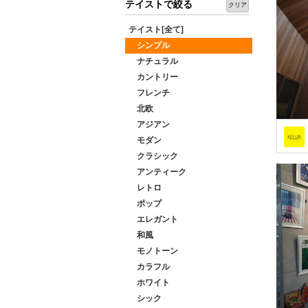
テイストで絞る
クリア
テイスト[全て]
シンプル
ナチュラル
カントリー
フレンチ
北欧
アジアン
モダン
クラシック
アンティーク
レトロ
ポップ
エレガント
和風
モノトーン
カラフル
ホワイト
シック