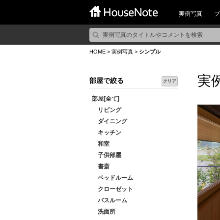
実例写真
プ
HOME
>
実例写真
>
シンプル
実
部屋で絞る
クリア
部屋[全て]
リビング
ダイニング
キッチン
和室
子供部屋
書斎
ベッドルーム
クローゼット
バスルーム
洗面所