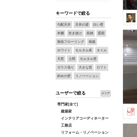
キーワードで絞る
勾配天井
天井の梁
白い壁
本棚
吹き抜け
収納
図面
無垢フローリング
植栽
ホワイト
モルタル床
タイル
天窓
土間
モルタル壁
ガラス張り
大きな窓
ロフト
斜めの壁
リノベーション
ユーザーで絞る
クリア
専門家[全て]
建築家
インテリアコーディネーター
工務店
リフォーム・リノベーション