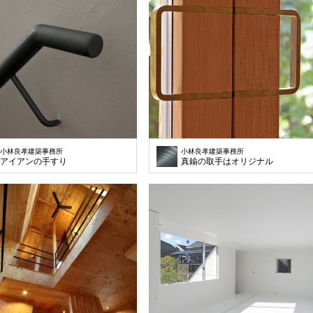
小林良孝建築事務所
小林良孝建築事務所
アイアンの手すり
真鍮の取手はオリジナル