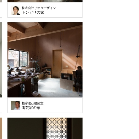
株式会社リオタデザイン
トンガリの家
根岸達己建築室
陶芸家の家