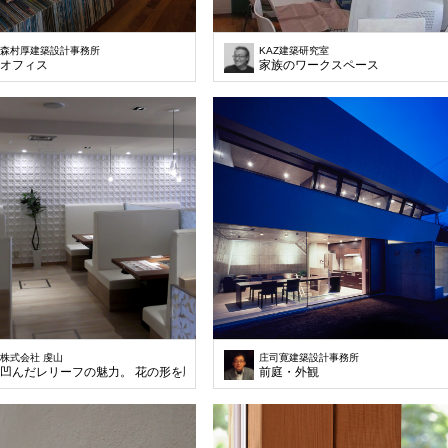
森村厚建築設計事務所
KAZ建築研究室
オフィス
家族のワークスペース
株式会社 虔山
庄司寛建築設計事務所
凹んだレリーフの魅力。 花の形を彫り込んだ緩やかな連続性が美しい。
前庭・外観