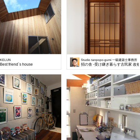
KELUN
Studio tanpopo-gumi 一級建築士事務所
Best friend`s house
招の舎 -受け継ぎ暮らす古民家 改修