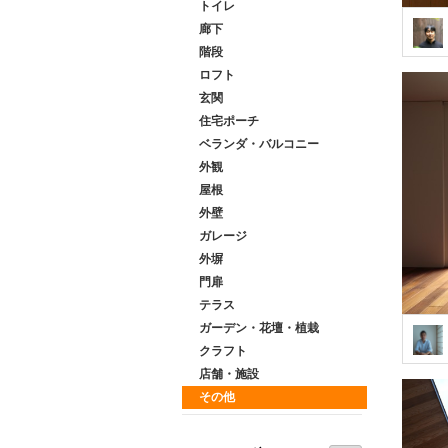
トイレ
廊下
階段
ロフト
玄関
住宅ポーチ
ベランダ・バルコニー
外観
屋根
外壁
ガレージ
外塀
門扉
テラス
ガーデン・花壇・植栽
クラフト
店舗・施設
その他