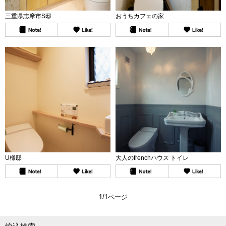
三重県志摩市S邸
おうちカフェの家
U様邸
大人のfrenchハウス トイレ
1/1ページ