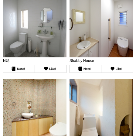
N邸
Shabby House