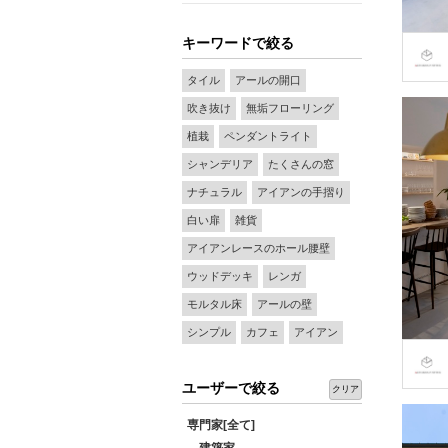
キーワードで絞る
タイル
アールの開口
吹き抜け
無垢フローリング
植栽
ペンダントライト
シャンデリア
たくさんの窓
ナチュラル
アイアンの手摺り
白い扉
雑貨
アイアンレースのホール腰壁
ウッドデッキ
レンガ
モルタル床
アールの壁
シンプル
カフェ
アイアン
ユーザーで絞る
クリア
専門家[全て]
建築家