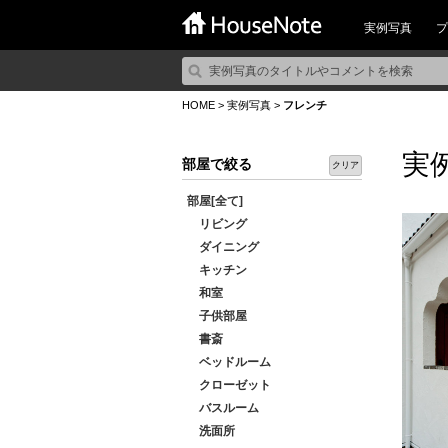
実例写真
プ
HOME
>
実例写真
>
フレンチ
実
部屋で絞る
クリア
部屋[全て]
リビング
ダイニング
キッチン
和室
子供部屋
書斎
ベッドルーム
クローゼット
バスルーム
洗面所