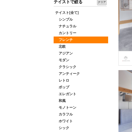
テイストで絞る
クリア
テイスト[全て]
シンプル
ナチュラル
カントリー
フレンチ
北欧
アジアン
モダン
クラシック
アンティーク
レトロ
ポップ
エレガント
和風
モノトーン
カラフル
ホワイト
シック