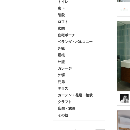
トイレ
廊下
階段
ロフト
玄関
住宅ポーチ
ベランダ・バルコニー
外観
屋根
外壁
ガレージ
外塀
門扉
テラス
ガーデン・花壇・植栽
クラフト
店舗・施設
その他