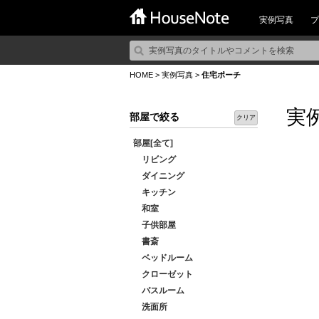
実例写真
プ
HOME
>
実例写真
>
住宅ポーチ
実
部屋で絞る
クリア
部屋[全て]
リビング
ダイニング
キッチン
和室
子供部屋
書斎
ベッドルーム
クローゼット
バスルーム
洗面所