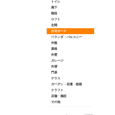
トイレ
廊下
階段
ロフト
玄関
住宅ポーチ
ベランダ・バルコニー
外観
屋根
外壁
ガレージ
外塀
門扉
テラス
ガーデン・花壇・植栽
クラフト
店舗・施設
その他