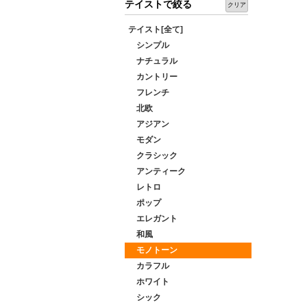
テイストで絞る
クリア
テイスト[全て]
シンプル
ナチュラル
カントリー
フレンチ
北欧
アジアン
モダン
クラシック
アンティーク
レトロ
ポップ
エレガント
和風
モノトーン
カラフル
ホワイト
シック