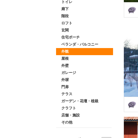
トイレ
廊下
階段
ロフト
玄関
住宅ポーチ
ベランダ・バルコニー
外観
屋根
外壁
ガレージ
外塀
門扉
テラス
ガーデン・花壇・植栽
クラフト
店舗・施設
その他