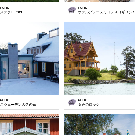
PUFIK
PUFIK
ステラHerner
ホテルグレースミコノス（ギリシ
PUFIK
PUFIK
スウェーデンの冬の家
黄色のロック