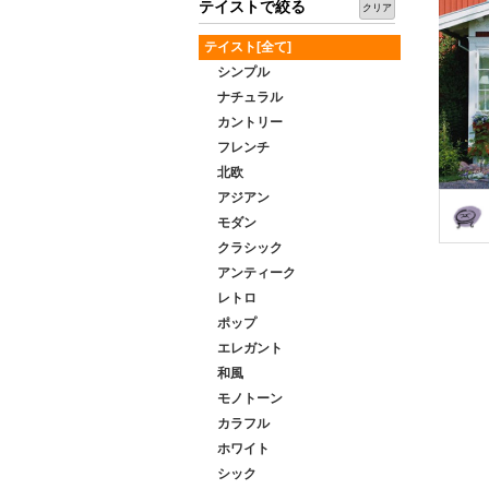
テイストで絞る
クリア
テイスト[全て]
シンプル
ナチュラル
カントリー
フレンチ
北欧
アジアン
モダン
クラシック
アンティーク
レトロ
ポップ
エレガント
和風
モノトーン
カラフル
ホワイト
シック