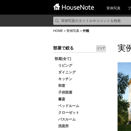
実例写真
プ
HOME
>
実例写真
>
外観
実
部屋で絞る
クリア
部屋[全て]
リビング
ダイニング
キッチン
和室
子供部屋
書斎
ベッドルーム
クローゼット
バスルーム
洗面所