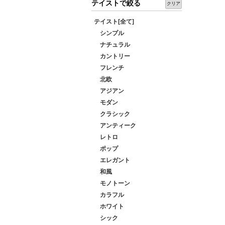
テイストで絞る
クリア
テイスト[全て]
シンプル
ナチュラル
カントリー
フレンチ
北欧
アジアン
モダン
クラシック
アンティーク
レトロ
ポップ
エレガント
和風
モノトーン
カラフル
ホワイト
シック