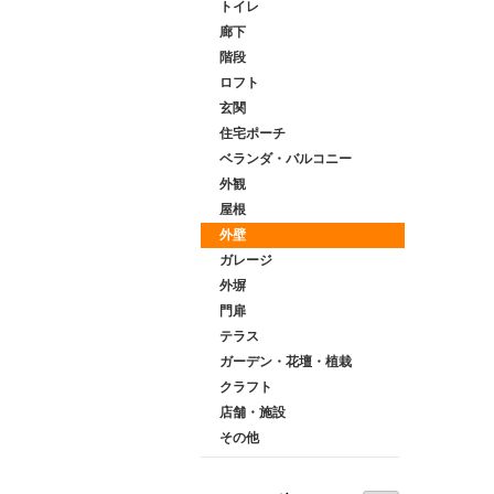
トイレ
廊下
階段
ロフト
玄関
住宅ポーチ
ベランダ・バルコニー
外観
屋根
外壁
ガレージ
外塀
門扉
テラス
ガーデン・花壇・植栽
クラフト
店舗・施設
その他