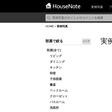
実例写真
プ
HOME
>
実例写真
実
部屋で絞る
クリア
部屋[全て]
リビング
ダイニング
キッチン
和室
子供部屋
書斎
ベッドルーム
クローゼット
バスルーム
洗面所