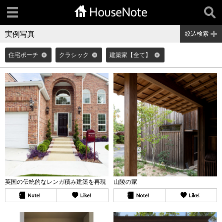
実例写真
絞込検索
住宅ポーチ
クラシック
建築家【全て】
英国の伝統的なレンガ積み建築を再現
山陵の家