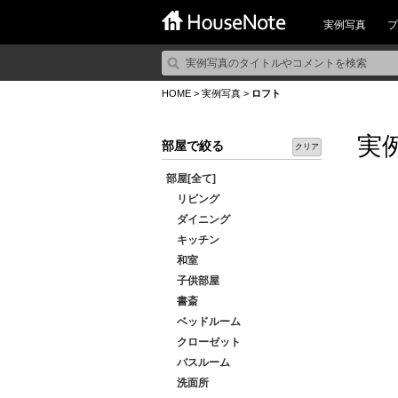
実例写真
プ
HOME
>
実例写真
>
ロフト
実
部屋で絞る
クリア
部屋[全て]
リビング
ダイニング
キッチン
和室
子供部屋
書斎
ベッドルーム
クローゼット
バスルーム
洗面所