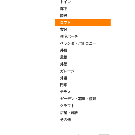
トイレ
廊下
階段
ロフト
玄関
住宅ポーチ
ベランダ・バルコニー
外観
屋根
外壁
ガレージ
外塀
門扉
テラス
ガーデン・花壇・植栽
クラフト
店舗・施設
その他