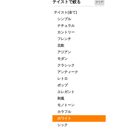
テイストで絞る
クリア
テイスト[全て]
シンプル
ナチュラル
カントリー
フレンチ
北欧
アジアン
モダン
クラシック
アンティーク
レトロ
ポップ
エレガント
和風
モノトーン
カラフル
ホワイト
シック