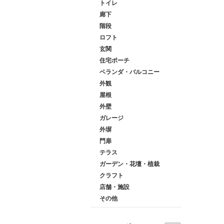
トイレ
廊下
階段
ロフト
玄関
住宅ポーチ
ベランダ・バルコニー
外観
屋根
外壁
ガレージ
外塀
門扉
テラス
ガーデン・花壇・植栽
クラフト
店舗・施設
その他