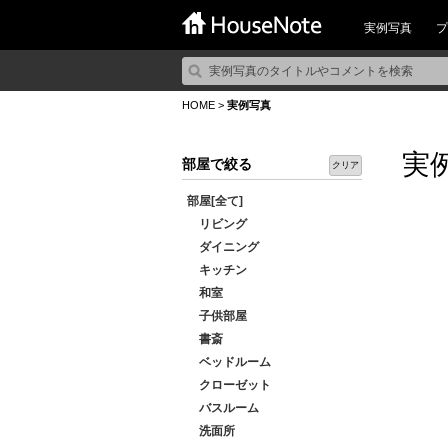
実例写真
プ
HOME
>
実例写真
実
部屋で絞る
クリア
部屋[全て]
リビング
ダイニング
キッチン
和室
子供部屋
書斎
ベッドルーム
クローゼット
バスルーム
洗面所