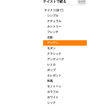
テイストで絞る
クリア
テイスト[全て]
シンプル
ナチュラル
カントリー
フレンチ
北欧
アジアン
モダン
クラシック
アンティーク
レトロ
ポップ
エレガント
和風
モノトーン
カラフル
ホワイト
シック