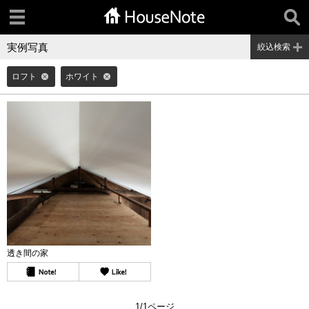
実例写真
絞込検索
ロフト
ホワイト
透き間の家
1/1ページ