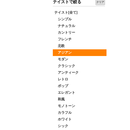
テイストで絞る
クリア
テイスト[全て]
シンプル
ナチュラル
カントリー
フレンチ
北欧
アジアン
モダン
クラシック
アンティーク
レトロ
ポップ
エレガント
和風
モノトーン
カラフル
ホワイト
シック