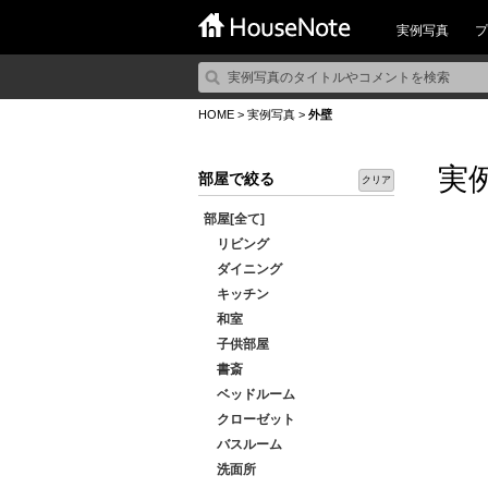
実例写真
プ
HOME
>
実例写真
>
外壁
実
部屋で絞る
クリア
部屋[全て]
リビング
ダイニング
キッチン
和室
子供部屋
書斎
ベッドルーム
クローゼット
バスルーム
洗面所