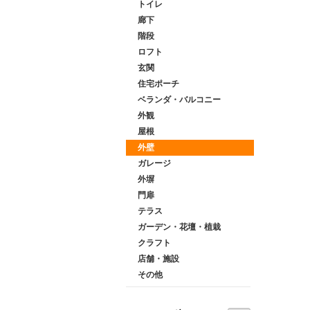
トイレ
廊下
階段
ロフト
玄関
住宅ポーチ
ベランダ・バルコニー
外観
屋根
外壁
ガレージ
外塀
門扉
テラス
ガーデン・花壇・植栽
クラフト
店舗・施設
その他