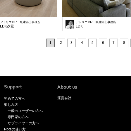
アトリエ137一級建築士事務所
アトリエ137一級建築士事務所
LDK夕景
LDK
1
2
3
4
5
6
7
8
運営会社
初めての方へ
楽しみ方
一般のユーザーの方へ
専門家の方へ
サプライヤーの方へ
Noteの使い方