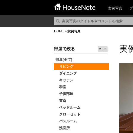
実例写真
プ
HOME
>
実例写真
実
部屋で絞る
クリア
部屋[全て]
リビング
ダイニング
キッチン
和室
子供部屋
書斎
ベッドルーム
クローゼット
バスルーム
洗面所