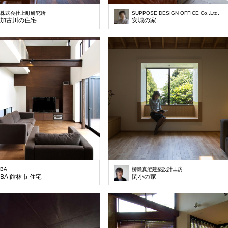
株式会社上町研究所
SUPPOSE DESIGN OFFICE Co.,Ltd.
加古川の住宅
安城の家
BA
柳瀬真澄建築設計工房
BA|館林市 住宅
閑小の家