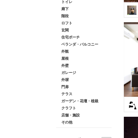
トイレ
廊下
階段
ロフト
玄関
住宅ポーチ
ベランダ・バルコニー
外観
屋根
外壁
ガレージ
外塀
門扉
テラス
ガーデン・花壇・植栽
クラフト
店舗・施設
その他