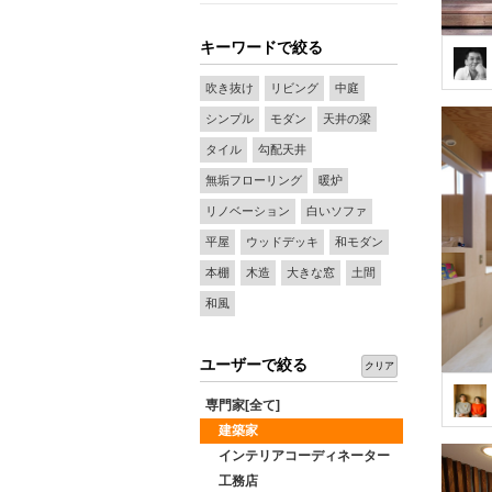
キーワードで絞る
吹き抜け
リビング
中庭
シンプル
モダン
天井の梁
タイル
勾配天井
無垢フローリング
暖炉
リノベーション
白いソファ
平屋
ウッドデッキ
和モダン
本棚
木造
大きな窓
土間
和風
ユーザーで絞る
クリア
専門家[全て]
建築家
インテリアコーディネーター
工務店