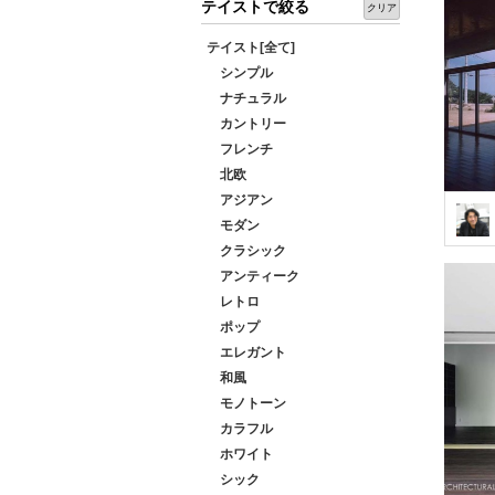
テイストで絞る
クリア
テイスト[全て]
シンプル
ナチュラル
カントリー
フレンチ
北欧
アジアン
モダン
クラシック
アンティーク
レトロ
ポップ
エレガント
和風
モノトーン
カラフル
ホワイト
シック