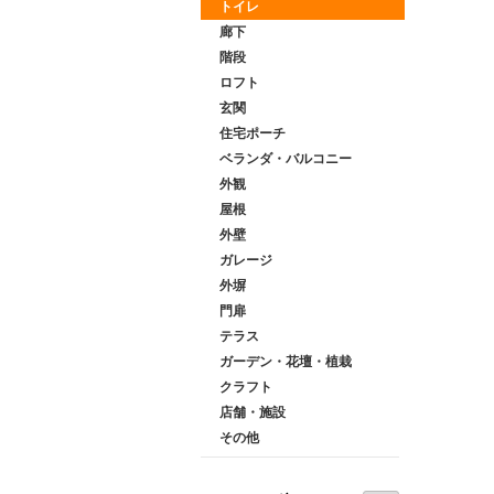
トイレ
廊下
階段
ロフト
玄関
住宅ポーチ
ベランダ・バルコニー
外観
屋根
外壁
ガレージ
外塀
門扉
テラス
ガーデン・花壇・植栽
クラフト
店舗・施設
その他