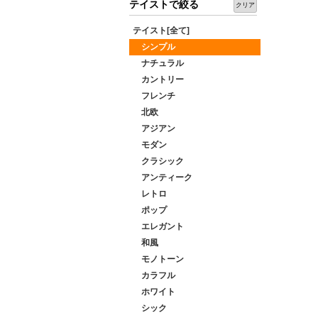
テイストで絞る
クリア
テイスト[全て]
シンプル
ナチュラル
カントリー
フレンチ
北欧
アジアン
モダン
クラシック
アンティーク
レトロ
ポップ
エレガント
和風
モノトーン
カラフル
ホワイト
シック