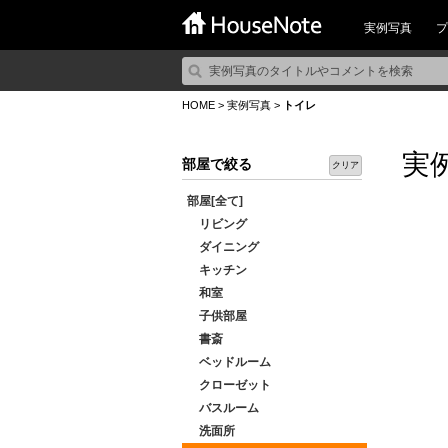
実例写真
プ
HOME
>
実例写真
>
トイレ
実
部屋で絞る
クリア
部屋[全て]
リビング
ダイニング
キッチン
和室
子供部屋
書斎
ベッドルーム
クローゼット
バスルーム
洗面所