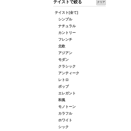
テイストで絞る
クリア
テイスト[全て]
シンプル
ナチュラル
カントリー
フレンチ
北欧
アジアン
モダン
クラシック
アンティーク
レトロ
ポップ
エレガント
和風
モノトーン
カラフル
ホワイト
シック