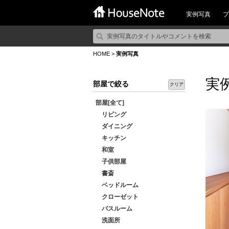
実例写真
プ
HOME
>
実例写真
実
部屋で絞る
クリア
部屋[全て]
リビング
ダイニング
キッチン
和室
子供部屋
書斎
ベッドルーム
クローゼット
バスルーム
洗面所