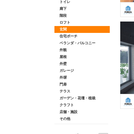
トイレ
廊下
階段
ロフト
玄関
住宅ポーチ
ベランダ・バルコニー
外観
屋根
外壁
ガレージ
外塀
門扉
テラス
ガーデン・花壇・植栽
クラフト
店舗・施設
その他