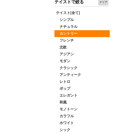
テイストで絞る
クリア
テイスト[全て]
シンプル
ナチュラル
カントリー
フレンチ
北欧
アジアン
モダン
クラシック
アンティーク
レトロ
ポップ
エレガント
和風
モノトーン
カラフル
ホワイト
シック