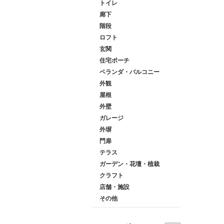
トイレ
廊下
階段
ロフト
玄関
住宅ポーチ
ベランダ・バルコニー
外観
屋根
外壁
ガレージ
外塀
門扉
テラス
ガーデン・花壇・植栽
クラフト
店舗・施設
その他