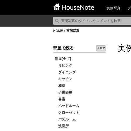
実例写真
プ
HOME
>
実例写真
実
部屋で絞る
クリア
部屋[全て]
リビング
ダイニング
キッチン
和室
子供部屋
書斎
ベッドルーム
クローゼット
バスルーム
洗面所