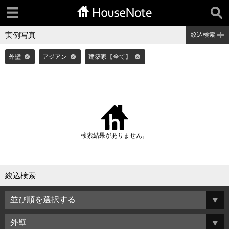
実例写真
絞込検索
外壁
アジアン
建築家【全て】
検索結果がありません。
絞込検索