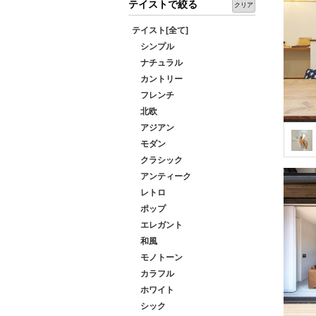
テイストで絞る
クリア
テイスト[全て]
シンプル
ナチュラル
カントリー
フレンチ
北欧
アジアン
モダン
クラシック
アンティーク
レトロ
ポップ
エレガント
和風
モノトーン
カラフル
ホワイト
シック