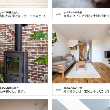
garDEN株式会社
garDEN株式会社
開口部を開けきると、テラスと一続きに使えるリビング空間。
南面のリビング空間を土間空間に
garDEN株式会社
garDEN株式会社
薪を使った、暖炉。
階段格横子は、玄関からリビング