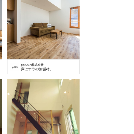
garDEN株式会社
もの。
床はナラの無垢材。