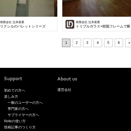
有限会社 辻井産業
有限会社 辻井産業
リクシルのパレットシリーズ
トリプルガラス+樹脂フレームで断
1
2
3
4
5
6
»
運営会社
初めての方へ
楽しみ方
一般のユーザーの方へ
専門家の方へ
サプライヤーの方へ
Noteの使い方
投稿記事のつくり方