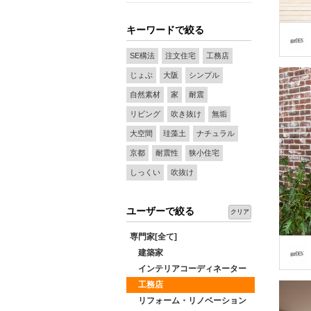
キーワードで絞る
SE構法
注文住宅
工務店
じょぶ
大阪
シンプル
自然素材
家
耐震
リビング
吹き抜け
無垢
大空間
珪藻土
ナチュラル
京都
耐震性
狭小住宅
しっくい
吹抜け
ユーザーで絞る
クリア
専門家[全て]
建築家
インテリアコーディネーター
工務店
リフォーム・リノベーション