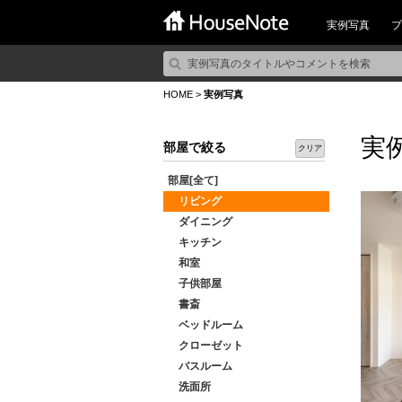
実例写真
プ
HOME
>
実例写真
実
部屋で絞る
クリア
部屋[全て]
リビング
ダイニング
キッチン
和室
子供部屋
書斎
ベッドルーム
クローゼット
バスルーム
洗面所