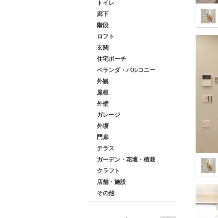
トイレ
廊下
階段
ロフト
玄関
住宅ポーチ
ベランダ・バルコニー
外観
屋根
外壁
ガレージ
外塀
門扉
テラス
ガーデン・花壇・植栽
クラフト
店舗・施設
その他