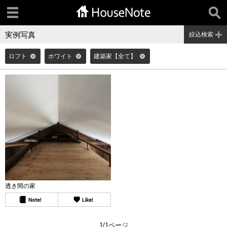
実例写真
絞込検索
ロフト
ホワイト
建築家【全て】
透き間の家
1/1ページ