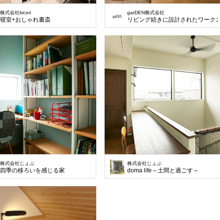
株式会社kicori
garDEN株式会社
寝室+おしゃれ書斎
リビング続きに設計されたワーク
株式会社じょぶ
株式会社じょぶ
四季の移ろいを感じる家
doma life～土間と過ごす～