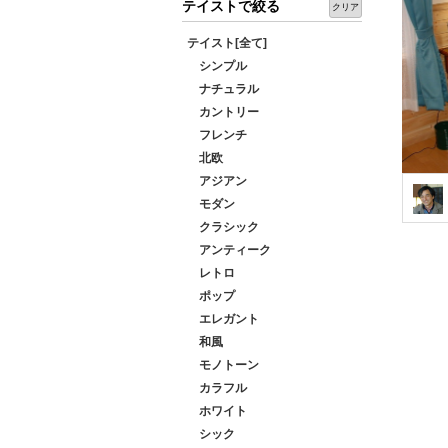
テイストで絞る
クリア
テイスト[全て]
シンプル
ナチュラル
カントリー
フレンチ
北欧
アジアン
モダン
クラシック
アンティーク
レトロ
ポップ
エレガント
和風
モノトーン
カラフル
ホワイト
シック