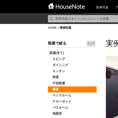
実例写真
プ
HOME
>
実例写真
実
部屋で絞る
クリア
部屋[全て]
リビング
ダイニング
キッチン
和室
子供部屋
書斎
ベッドルーム
クローゼット
バスルーム
洗面所