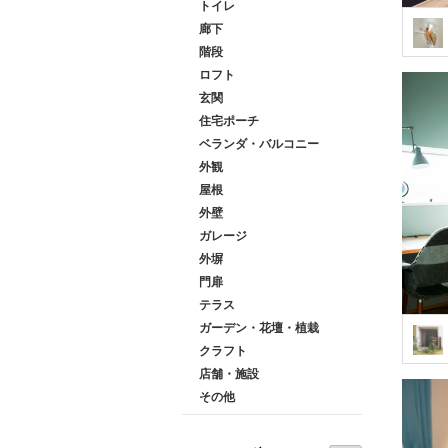
トイレ
廊下
階段
ロフト
玄関
住宅ポーチ
ベランダ・バルコニー
外観
屋根
外壁
ガレージ
外塀
門扉
テラス
ガーデン・花壇・植栽
クラフト
店舗・施設
その他