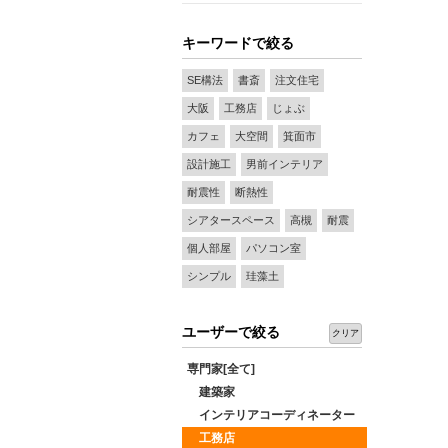
キーワードで絞る
SE構法
書斎
注文住宅
大阪
工務店
じょぶ
カフェ
大空間
箕面市
設計施工
男前インテリア
耐震性
断熱性
シアタースペース
高槻
耐震
個人部屋
パソコン室
シンプル
珪藻土
ユーザーで絞る
クリア
専門家[全て]
建築家
インテリアコーディネーター
工務店